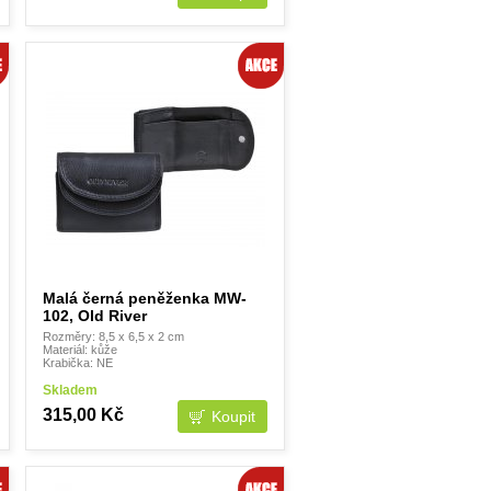
Malá černá peněženka MW-
102, Old River
Rozměry: 8,5 x 6,5 x 2 cm
Materiál: kůže
Krabička: NE
Skladem
315,00 Kč