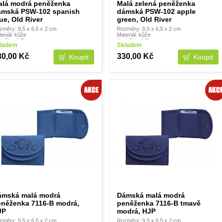
alá modrá peněženka
Malá zelená peněženka
ámská PSW-102 spanish
dámská PSW-102 apple
ue, Old River
green, Old River
změry: 8,5 x 6,5 x 2 cm
Rozměry: 8,5 x 6,5 x 2 cm
eriál: kůže
Materiál: kůže
abička: NE
Krabička: NE
ladem
Skladem
30,00 Kč
330,00 Kč
ámská malá modrá
Dámská malá modrá
eněženka 7116-B modrá,
peněženka 7116-B tmavě
JP
modrá, HJP
změry: 9,5 x 6,5 x 2 cm
Rozměry: 9,5 x 6,5 x 2 cm