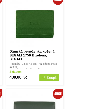
Dámská peněženka kožená
SEGALI 1756 B zelená,
SEGALI
Rozměry: 9,5 x 7,5 cm rozložená 9,5 x
19 cm
Materiál: jemná kůže - příjemná na omak
Skladem
Krabička: NE
.
439,00 Kč