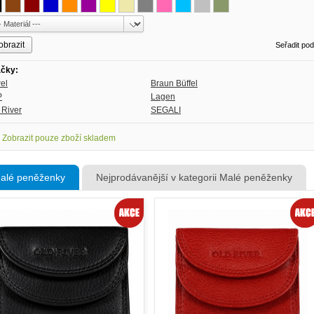
Seřadit po
čky:
el
Braun Büffel
P
Lagen
 River
SEGALI
Zobrazit pouze zboží skladem
alé peněženky
Nejprodávanější v kategorii Malé peněženky