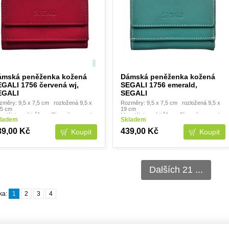
ámská peněženka kožená
Dámská peněženka kožená
GALI 1756 červená wj,
SEGALI 1756 emerald,
EGALI
SEGALI
změry: 9,5 x 7,5 cm rozložená 9,5 x
Rozměry: 9,5 x 7,5 cm rozložená 9,5 x
,5 cm
19 cm
teriál: jemná kůže - příjemná na omak
Materiál: jemná kůže - příjemná na omak
ladem
Skladem
abička: NE
Krabička: NE
.
39,00 Kč
439,00 Kč
Dalších 21 ...
ka:
1
2
3
4