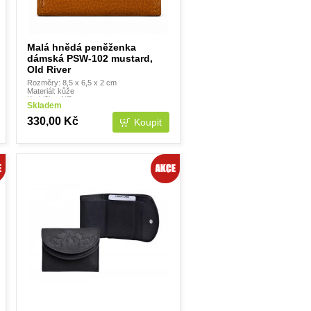
Malá hnědá peněženka
dámská PSW-102 mustard,
Old River
Rozměry: 8,5 x 6,5 x 2 cm
Materiál: kůže
Krabička: NE
Skladem
330,00 Kč