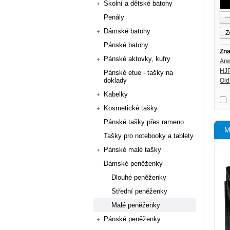
Školní a dětské batohy
Penály
Dámské batohy
Pánské batohy
Zna
Pánské aktovky, kufry
Arw
HJ
Pánské etue - tašky na
doklady
Old
Kabelky
Kosmetické tašky
Pánské tašky přes rameno
M
Tašky pro notebooky a tablety
Pánské malé tašky
Dámské peněženky
Dlouhé peněženky
Střední peněženky
Malé peněženky
Pánské peněženky