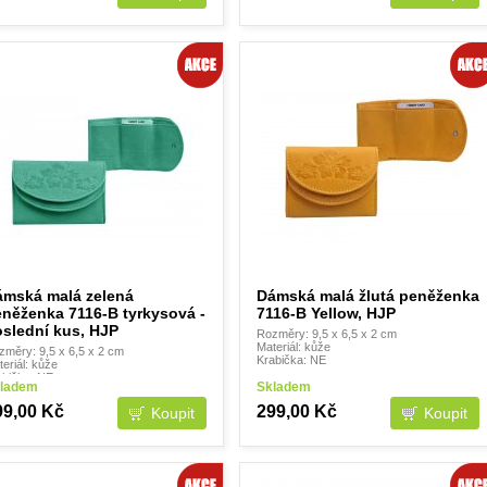
ámská malá zelená
Dámská malá žlutá peněženka
něženka 7116-B tyrkysová -
7116-B Yellow, HJP
slední kus, HJP
Rozměry: 9,5 x 6,5 x 2 cm
Materiál: kůže
změry: 9,5 x 6,5 x 2 cm
Krabička: NE
eriál: kůže
abička: NE
ladem
Skladem
99,00 Kč
299,00 Kč