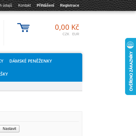
h údajů
Kontakt
Přihlášení
Registrace
0,00 Kč
CZK
EUR
KY
DÁMSKÉ PENĚŽENKY
AŠKY