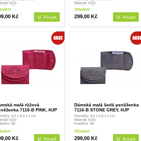
eriál: kůže
Materiál: kůže
abička: NE
Krabička: NE
ladem
Skladem
99,00 Kč
299,00 Kč
ámská malá růžová
Dámská malá šedá peněženka
eněženka 7116-B PINK, HJP
7116-B STONE GREY, HJP
změry: 9,5 x 6,5 x 2 cm
Rozměry: 9,5 x 6,5 x 2 cm
eriál: kůže
Materiál: kůže
abička: NE
Krabička: NE
ladem
Skladem
99,00 Kč
299,00 Kč