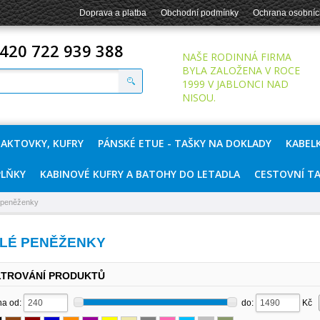
Doprava a platba
Obchodní podmínky
Ochrana osobníc
420 722 939 388
NAŠE RODINNÁ FIRMA
BYLA ZALOŽENA V ROCE
1999 V JABLONCI NAD
NISOU.
 AKTOVKY, KUFRY
PÁNSKÉ ETUE - TAŠKY NA DOKLADY
KABEL
LŇKY
KABINOVÉ KUFRY A BATOHY DO LETADLA
CESTOVNÍ T
 peněženky
LÉ PENĚŽENKY
LTROVÁNÍ PRODUKTŮ
a od:
do:
Kč