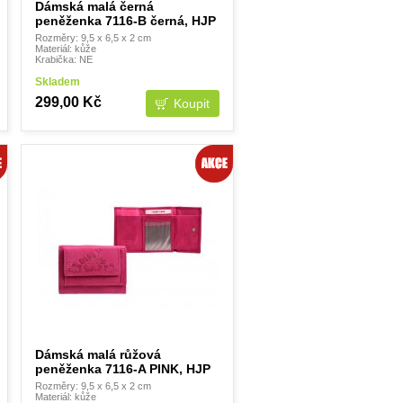
Dámská malá černá
peněženka 7116-B černá, HJP
Rozměry: 9,5 x 6,5 x 2 cm
Materiál: kůže
Krabička: NE
Skladem
299,00 Kč
Dámská malá růžová
peněženka 7116-A PINK, HJP
Rozměry: 9,5 x 6,5 x 2 cm
Materiál: kůže