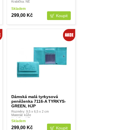
Krabička: NE
Skladem
299,00 Kč
Dámská malá tyrkysová
peněženka 7116-A TYRKYS-
GREEN, HJP
Rozměry: 9,5 x 6,5 x 2 cm
Materiál: kůže
Krabička: NE
Skladem
299,00 Kč