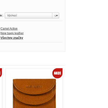
dle:
Camel Active
New bags leather
Všechny značky