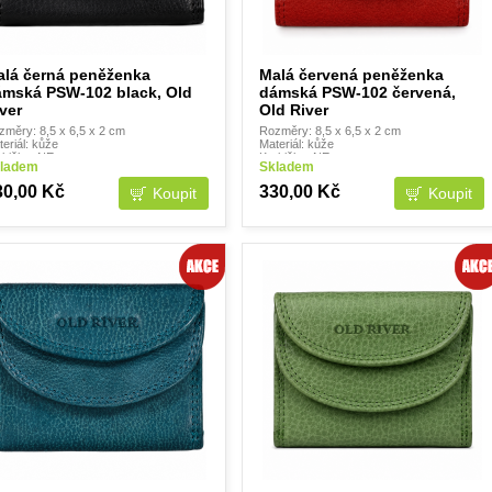
alá černá peněženka
Malá červená peněženka
ámská PSW-102 black, Old
dámská PSW-102 červená,
ver
Old River
změry: 8,5 x 6,5 x 2 cm
Rozměry: 8,5 x 6,5 x 2 cm
eriál: kůže
Materiál: kůže
abička: NE
Krabička: NE
ladem
Skladem
30,00 Kč
330,00 Kč