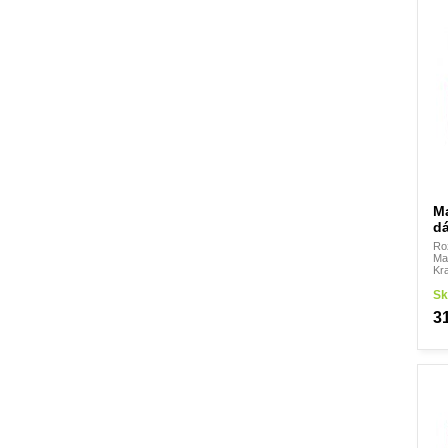
Tesoro
The British Brand
Tinker Bell
TOM TAILOR
TOM TAILOR DENIM
Tomáš
Topgal
Travel N Meet
TRAVEL' N ' MEET
Uniko
VAUDE
VICTORINOX
VOI-ESTELLE
WORLDPACK
M
YES SOLINGEN
d
Ro
Mat
Kr
Sk
3