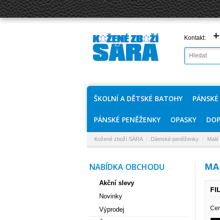
+
Kontakt:
ŠKOLNÍ A DĚTSKÉ BATOHY
PÁNSKÉ
PÁNSKÉ PENĚŽENKY
OPASKY
DOP
Kožené zboží SÁRA
/
Dámské peněženky
/
Malé
NABÍDKA OBCHODU
MA
Akční slevy
FI
Novinky
Cen
Výprodej