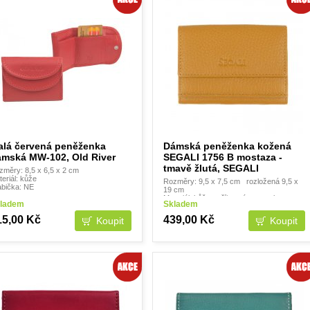
alá červená peněženka
Dámská peněženka kožená
ámská MW-102, Old River
SEGALI 1756 B mostaza -
tmavě žlutá, SEGALI
změry: 8,5 x 6,5 x 2 cm
eriál: kůže
Rozměry: 9,5 x 7,5 cm rozložená 9,5 x
abička: NE
19 cm
Materiál: kůže - příjemná na omak
ladem
Skladem
Krabička: NE
.
15,00 Kč
439,00 Kč