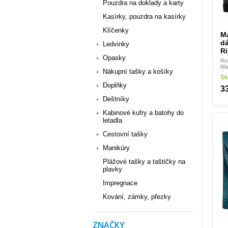
Pouzdra na doklady a karty
Kasírky, pouzdra na kasírky
Klíčenky
M
d
Ledvinky
Ri
Opasky
Ro
Mat
Nákupní tašky a košíky
Kr
Sk
Doplňky
3
Deštníky
Kabinové kufry a batohy do
letadla
Cestovní tašky
Manikúry
Plážové tašky a taštičky na
plavky
Impregnace
Kování, zámky, přezky
ZNAČKY