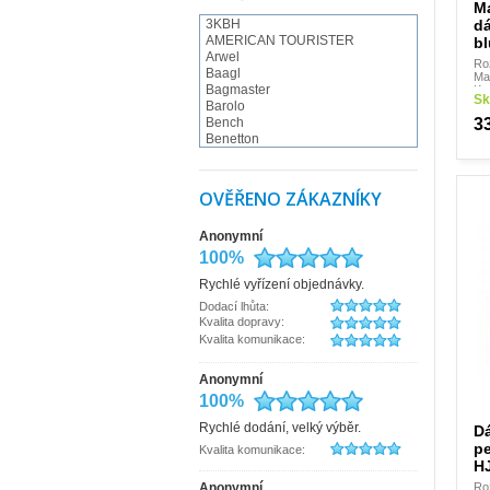
M
d
3KBH
AMERICAN TOURISTER
bl
Arwel
Ro
Baagl
Mat
Bagmaster
Kr
Sk
Barolo
3
Bench
Benetton
BESTWAY
BestWay - Fabrizio
BLACK HAND
OVĚŘENO ZÁKAZNÍKY
Braun Büffel
Bugatti
Anonymní
Camel Active
Cappelletti
100%
Carmelo
Rychlé vyřízení objednávky.
CATERPILLAR
CHARM LONDON
Dodací lhůta:
Charmel
Kvalita dopravy:
Collonil
Kvalita komunikace:
Conti
Coocazoo
Anonymní
COOL
100%
Cosset
Česká výroba
Rychlé dodání, velký výběr.
D
d&n
p
Kvalita komunikace:
debbi
H
derby
dn-lederwaren
Ro
Anonymní