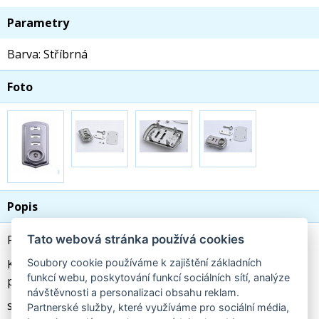
Parametry
Barva: Stříbrná
Foto
Popis
Tato webová stránka používá cookies
Polohovací zámek na aktovku 1692 matný stříbrný
Soubory cookie používáme k zajištění základních
Kvalitní zámek od německého výrobce s matnou
funkcí webu, poskytování funkcí sociálních sítí, analýze
perlovou úpravou.
návštěvnosti a personalizaci obsahu reklam.
součástí zámku:
Partnerské služby, které využíváme pro sociální média,