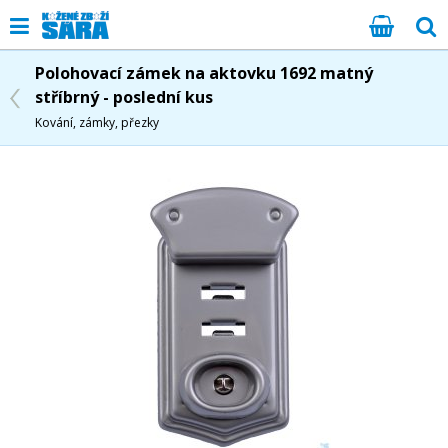
Polohovací zámek na aktovku 1692 matný
stříbrný - poslední kus
Kování, zámky, přezky