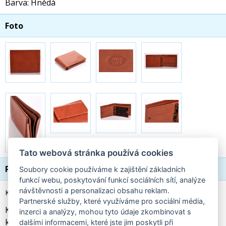
Barva: Hnědá
Foto
Tato webová stránka používá cookies
Popis
Soubory cookie používáme k zajištění základních
funkcí webu, poskytování funkcí sociálních sítí, analýze
návštěvnosti a personalizaci obsahu reklam.
Kožená pánská peněženka 67371 hnědá
Partnerské služby, které využíváme pro sociální média,
Klasická pánská peněženka na šířku, vyrobená z luxusní
inzerci a analýzy, mohou tyto údaje zkombinovat s
kůže.
dalšími informacemi, které jste jim poskytli při