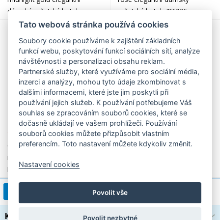
dámský městský batoh
městský batoh JR1035 -
JR4110, Reisenthel
poslední kus, Reisenthel
Tato webová stránka používá cookies
Soubory cookie používáme k zajištění základních
funkcí webu, poskytování funkcí sociálních sítí, analýze
návštěvnosti a personalizaci obsahu reklam.
Partnerské služby, které využíváme pro sociální média,
inzerci a analýzy, mohou tyto údaje zkombinovat s
dalšími informacemi, které jste jim poskytli při
používání jejich služeb. K používání potřebujeme Váš
souhlas se zpracováním souborů cookies, které se
dočasně ukládají ve vašem prohlížeči. Používání
1 090,00 Kč
1 200,00 Kč
souborů cookies můžete přizpůsobit vlastním
preferencím. Toto nastavení můžete kdykoliv změnit.
Carrybag baroque marble
Carrybag frame black/black
nákupní košík BK7061,
moderní nákupní košík
Nastavení cookies
Reisenthel
BK7040, Reisenthel
1
2
3
4
>
1 / 19
Povolit vše
Kategorie
Povolit nezbytné