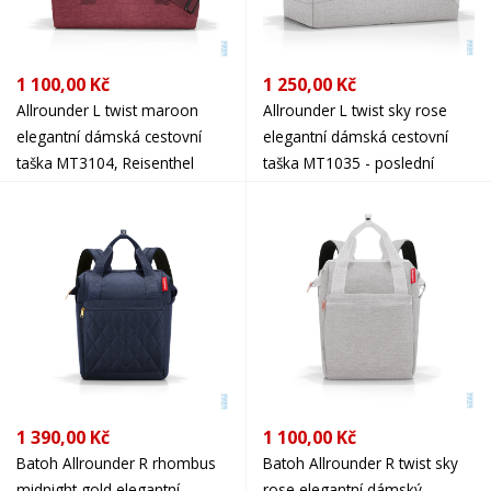
1 100,00 Kč
1 250,00 Kč
Allrounder L twist maroon
Allrounder L twist sky rose
elegantní dámská cestovní
elegantní dámská cestovní
taška MT3104, Reisenthel
taška MT1035 - poslední
kusd, Reisenthel
1 390,00 Kč
1 100,00 Kč
Batoh Allrounder R rhombus
Batoh Allrounder R twist sky
midnight gold elegantní
rose elegantní dámský