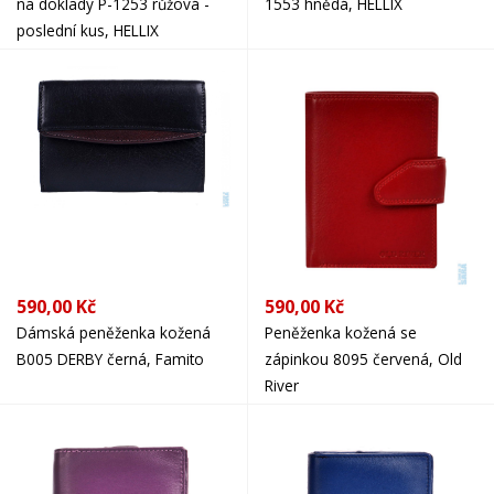
na doklady P-1253 růžová -
1553 hnědá, HELLIX
poslední kus, HELLIX
590,00 Kč
590,00 Kč
Dámská peněženka kožená
Peněženka kožená se
B005 DERBY černá, Famito
zápinkou 8095 červená, Old
River