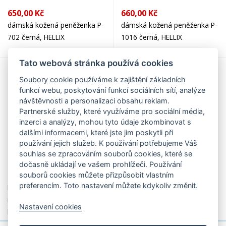
650,00 Kč
660,00 Kč
dámská kožená peněženka P-
dámská kožená peněženka P-
702 černá, HELLIX
1016 černá, HELLIX
Tato webová stránka používá cookies
Soubory cookie používáme k zajištění základních
funkcí webu, poskytování funkcí sociálních sítí, analýze
návštěvnosti a personalizaci obsahu reklam.
Partnerské služby, které využíváme pro sociální média,
inzerci a analýzy, mohou tyto údaje zkombinovat s
dalšími informacemi, které jste jim poskytli při
používání jejich služeb. K používání potřebujeme Váš
souhlas se zpracováním souborů cookies, které se
dočasně ukládají ve vašem prohlížeči. Používání
690,00 Kč
699,00 Kč
souborů cookies můžete přizpůsobit vlastním
preferencím. Toto nastavení můžete kdykoliv změnit.
Dámská kožená peněženka s
Dámská kožená peněženka P-
rámečkem na drobné 695806
1012 černá, HELLIX
Nastavení cookies
HNĚDÁ, Kristy.X